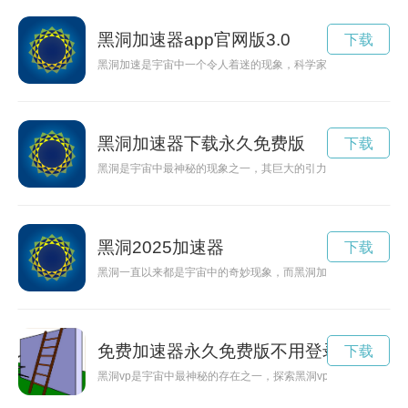
黑洞加速器app官网版3.0
下载
黑洞加速是宇宙中一个令人着迷的现象，科学家们对其进行了深
黑洞加速器下载永久免费版
下载
黑洞是宇宙中最神秘的现象之一，其巨大的引力场可以加速周围
黑洞2025加速器
下载
黑洞一直以来都是宇宙中的奇妙现象，而黑洞加速更是让科学家
免费加速器永久免费版不用登录
下载
黑洞vp是宇宙中最神秘的存在之一，探索黑洞vp的奥秘就像是