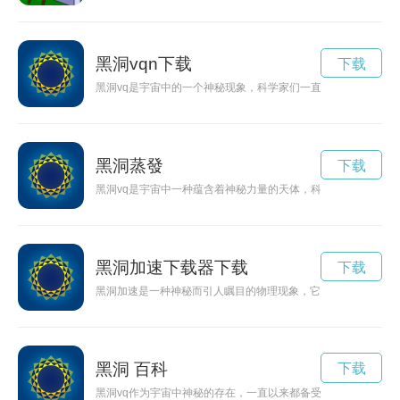
黑洞vqn下载
下载
黑洞vq是宇宙中的一个神秘现象，科学家们一直在探索其奥秘。
黑洞蒸發
下载
黑洞vq是宇宙中一种蕴含着神秘力量的天体，科学家们正在探索
黑洞加速下载器下载
下载
黑洞加速是一种神秘而引人瞩目的物理现象，它对宇宙的结构和
黑洞 百科
下载
黑洞vq作为宇宙中神秘的存在，一直以来都备受科学家们的关注