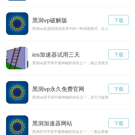
黑洞vp破解版
下载
黑洞vp是虚拟现实技术中的一种高级形式，让人们仿佛置身于
ios加速器试用三天
下载
黑洞vp是宇宙中最神秘的存在之一，能让光线无法逃脱的黑洞v
黑洞vp永久免费官网
下载
黑洞vp是宇宙中最神秘的存在之一，其引力超强，吞噬一切光线
黑洞加速器网站
下载
黑洞作为宇宙中最神秘的存在之一，一直以来都是天文学家们所