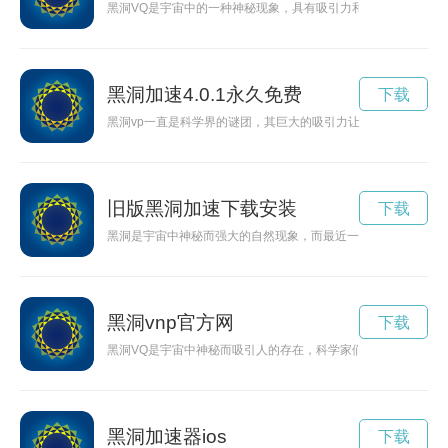
黑洞VQ是宇宙中的一种神秘现象，具有吸引力和奇幻性。科学家
黑洞加速4.0.1永久免费
下载
黑洞vp一直是科学界的谜团，其巨大的吸引力让人无法逃脱。通
旧版黑洞加速下载安装
下载
黑洞是宇宙中神秘而强大的自然现象，而最近一些观测结果显示
黑洞vnp官方网
下载
黑洞VQ是宇宙中神秘而吸引人的存在，科学家们正在探索其奇
黑洞加速器ios
下载