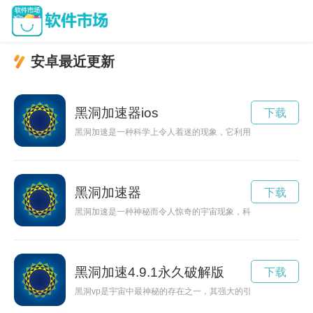
安卓最近更新
黑洞加速器ios
下载
黑洞加速是一种科学上令人着迷的现象，它利用强大的引力场加
黑洞加速器
下载
黑洞加速是一种神秘而令人惊奇的宇宙现象，科学家们正在研究
黑洞加速4.9.1永久破解版
下载
黑洞vp是宇宙中最神秘的存在之一，其强大的引力吸引着人们的