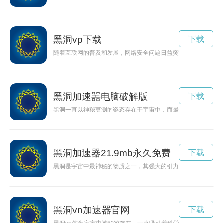
黑洞vp下载
下载
随着互联网的普及和发展，网络安全问题日益突出，黑洞VPN
黑洞加速噐电脑破解版
下载
黑洞一直以神秘莫测的姿态存在于宇宙中，而最近的研究表明，
黑洞加速器21.9mb永久免费
下载
黑洞是宇宙中最神秘的物质之一，其强大的引力场不仅能吞噬一
黑洞vn加速器官网
下载