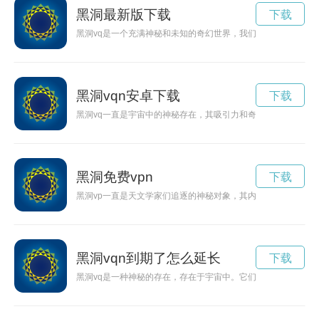
黑洞最新版下载
下载
黑洞vq是一个充满神秘和未知的奇幻世界，我们可以通过探索它
黑洞vqn安卓下载
下载
黑洞vq一直是宇宙中的神秘存在，其吸引力和奇妙现象令人着迷
黑洞免费vpn
下载
黑洞vp一直是天文学家们追逐的神秘对象，其内部的奇异现象
黑洞vqn到期了怎么延长
下载
黑洞vq是一种神秘的存在，存在于宇宙中。它们拥有强大的引力