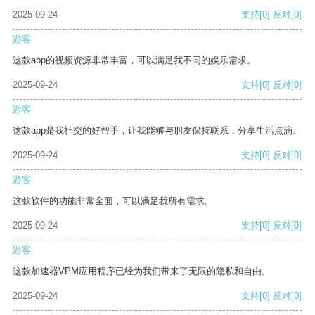
2025-09-24
支持
[0]
反对
[0]
游客
这款app的视频资源非常丰富，可以满足我不同的娱乐需求。
2025-09-24
支持
[0]
反对
[0]
游客
这款app是我社交的好帮手，让我能够与朋友保持联系，分享生活点滴。
2025-09-24
支持
[0]
反对
[0]
游客
这款软件的功能非常全面，可以满足我所有需求。
2025-09-24
支持
[0]
反对
[0]
游客
这款加速器VPM应用程序已经为我们带来了无限的隐私和自由。
2025-09-24
支持
[0]
反对
[0]