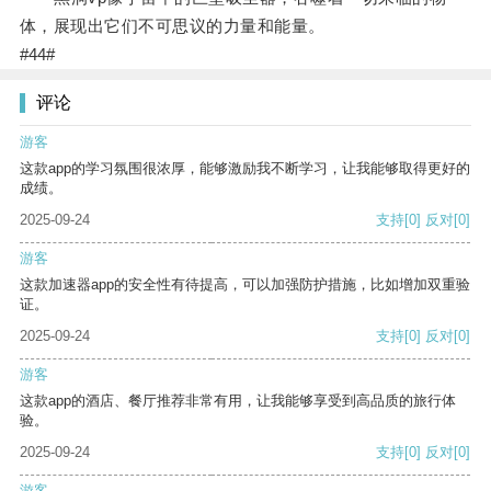
体，展现出它们不可思议的力量和能量。
#44#
评论
游客
这款app的学习氛围很浓厚，能够激励我不断学习，让我能够取得更好的
成绩。
2025-09-24
支持
[0]
反对
[0]
游客
这款加速器app的安全性有待提高，可以加强防护措施，比如增加双重验
证。
2025-09-24
支持
[0]
反对
[0]
游客
这款app的酒店、餐厅推荐非常有用，让我能够享受到高品质的旅行体
验。
2025-09-24
支持
[0]
反对
[0]
游客